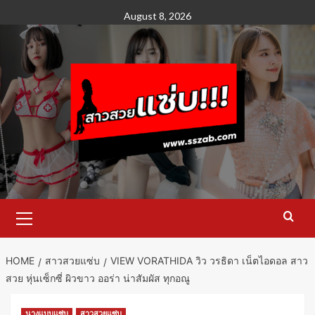
Skip
August 8, 2026
to
content
Primary
Menu
HOME
สาวสวยแซ่บ
VIEW VORATHIDA วิว วรธิดา เน็ตไอดอล สาว
สวย หุ่นเซ็กซี่ ผิวขาว ออร่า น่าสัมผัส ทุกอณู
นางแบบแซ่บ
สาวสวยแซ่บ