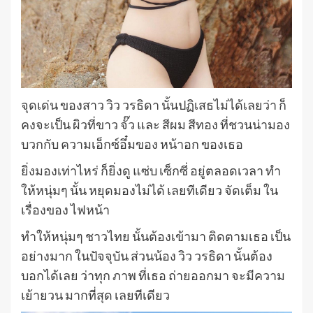
จุดเด่น ของสาว วิว วรธิดา นั้นปฏิเสธไม่ได้เลยว่า ก็
คงจะเป็น ผิวที่ขาว จั๊ว และ สีผม สีทอง ที่ชวนน่ามอง
บวกกับ ความเอ็กซ์อึ๋มของ หน้าอก ของเธอ
ยิ่งมองเท่าไหร่ ก็ยิ่งดู แซ่บ เซ็กซี่ อยู่ตลอดเวลา ทำ
ให้หนุ่มๆ นั้น หยุดมองไม่ได้ เลยทีเดียว จัดเต็ม ใน
เรื่องของ ไฟหน้า
ทำให้หนุ่มๆ ชาวไทย นั้นต้องเข้ามา ติดตามเธอ เป็น
อย่างมาก ในปัจจุบัน ส่วนน้อง วิว วรธิดา นั้นต้อง
บอกได้เลย ว่าทุก ภาพ ที่เธอ ถ่ายออกมา จะมีความ
เย้ายวน มากที่สุด เลยทีเดียว