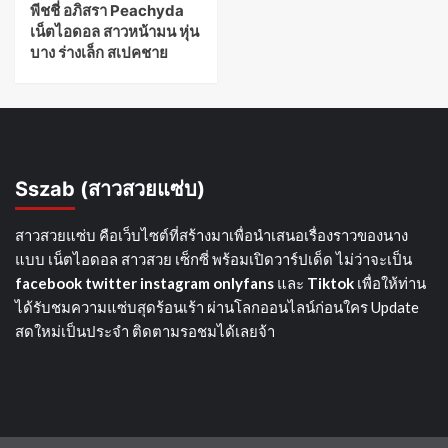
พีชชี่ อภิสรา Peachyda
เน็ตไอดอล สาวหน้ามน หุ่น
บาง ร่างเล็ก สเปคชาย
Sszab (สาวสวยแซ่บ)
สาวสวยแซ่บ คือเว็บไซต์ที่สร้างมาเพื่อนำเสนอเรื่องราวของนาง
แบบ เน็ตไอดอล สาวสวย เซ็กซี่ พร้อมเปิดวาร์ปเด็ด ไม่ว่าจะเป็น
facebook
twitter
instagram
onlyfans
และ
Tiktok
เพื่อให้ท่าน
ได้รับชมความแซ่บสุดร้อนเร้า ผ่านโลกออนไลน์ก่อนใคร Update
สดใหม่เป็นประจำ ติดตามรอชมได้เลยจ้า