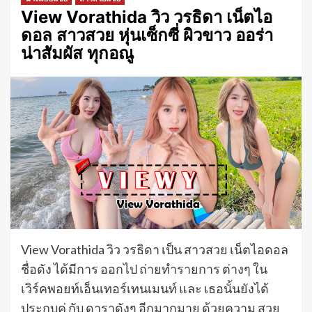
View Vorathida วิว วรธิดา เน็ตไอ
ดอล สาวสวย หุ่นเซ็กซี่ ผิวขาว ออร่า
น่าสัมผัส ทุกอณู
View Vorathida วิว วรธิดา เป็น สาวสวย เน็ตไอดอล
ชื่อดัง ได้มีการ ออกไป ถ่ายทำรายการ ต่างๆ ใน
เวิร์คพอยท์เอ็นเทอร์เทนเมนท์ และ เธอนั้นยังได้
ประกบคู่ กับ ดาราดังๆ อีกมากมาย ด้วยความ สวย