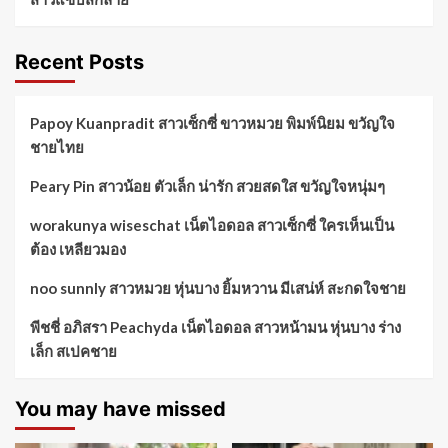
Recent Posts
Papoy Kuanpradit สาวเซ็กซี่ ขาวหมวย พิมพ์นิยม ขวัญใจ
ชายไทย
Peary Pin สาวน้อย ตัวเล็ก น่ารัก สวยสดใส ขวัญใจหนุ่มๆ
worakunya wiseschat เน็ตไอดอล สาวเซ็กซี่ ใครเห็นเป็น
ต้อง เหลียวมอง
noo sunnly สาวหมวย หุ่นบาง ยิ้มหวาน มีเสน่ห์ สะกดใจชาย
พีชชี่ อภิสรา Peachyda เน็ตไอดอล สาวหน้ามน หุ่นบาง ร่าง
เล็ก สเปคชาย
You may have missed