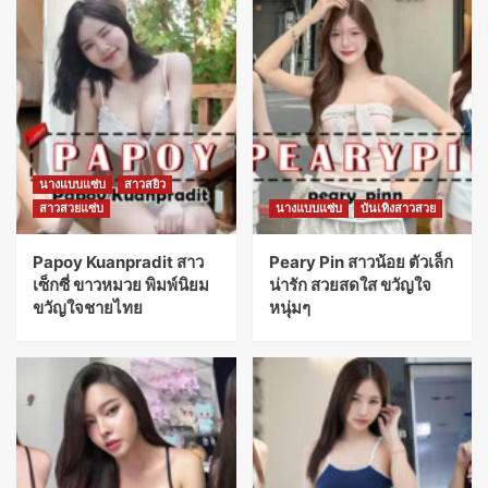
นางแบบแซ่บ
สาวสยิว
สาวสวยแซ่บ
นางแบบแซ่บ
บันเทิงสาวสวย
Papoy Kuanpradit สาว
Peary Pin สาวน้อย ตัวเล็ก
เซ็กซี่ ขาวหมวย พิมพ์นิยม
น่ารัก สวยสดใส ขวัญใจ
ขวัญใจชายไทย
หนุ่มๆ