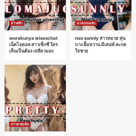
สาวสยิว
นางแบบแซ่บ
worakunya wiseschat
noo sunnly สาวหมวย หุ่น
เน็ตไอดอล สาวเซ็กซี่ ใคร
บาง ยิ้มหวาน มีเสน่ห์ สะกด
เห็นเป็นต้อง เหลียวมอง
ใจชาย
สาวสวยแซ่บ