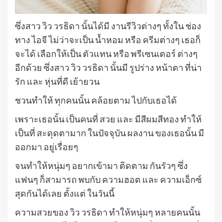
ซึ่งสาว วิว วรธิดา นั้นได้มี งานรีวิวต่างๆ ทั้งใน ช่อง
ทาง ไอจี ไม่ว่าจะเป็น น้ำหอม หรือ ครีมต่างๆ เธอก็
จะได้ เลือกให้เป็น ตัวแทน หรือ พรีเซนเตอร์ ต่างๆ
อีกด้วย ซึ่งสาว วิว วรธิดา นั้นมี รูปร่าง หน้าตา ที่น่า
รัก และ หุ่นที่ดี เย้ายวน
ชวนทำให้ ทุกคนนั้น คล้อยตาม ไปกับเธอได้
เพราะเธอนั้น เป็นคนที่ สวย และ มีสีผมสีทอง ทำให้
เป็นที่ สะดุดตามาก ในปัจจุบัน ผลงาน ของเธอนั้น มี
ออกมา อยู่เรื่อยๆ
จนทำให้หนุ่มๆ อยากเข้ามา ติดตาม กันรัวๆ ซึ่ง
แฟนๆ ก็สามารถ พบกับ ความฮอต และ ความเอ็กซ์
สุดกันได้เลย ตั้งแต่ ในวันนี้
ความสวยของ วิว วรธิดา ทำให้หนุ่มๆ หลายคนนั้น