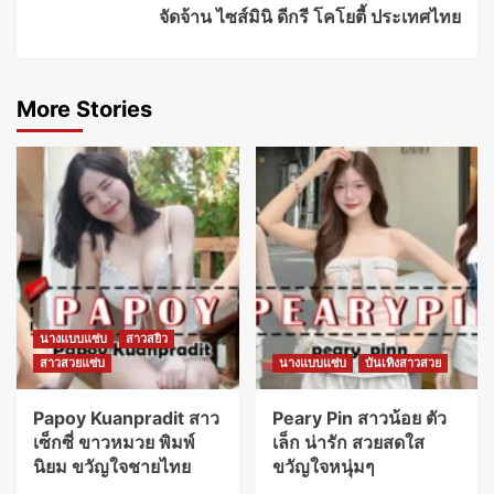
จัดจ้าน ไซส์มินิ ดีกรี โคโยตี้ ประเทศไทย
More Stories
นางแบบแซ่บ
สาวสยิว
สาวสวยแซ่บ
นางแบบแซ่บ
บันเทิงสาวสวย
Papoy Kuanpradit สาว
Peary Pin สาวน้อย ตัว
เซ็กซี่ ขาวหมวย พิมพ์
เล็ก น่ารัก สวยสดใส
นิยม ขวัญใจชายไทย
ขวัญใจหนุ่มๆ