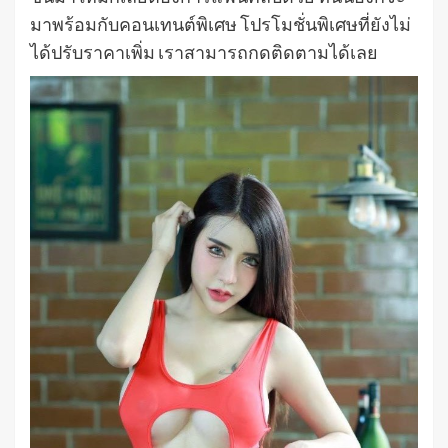
มาพร้อมกับคอนเทนต์พิเศษ โปรโมชั่นพิเศษที่ยังไม่
ได้ปรับราคาเพิ่ม เราสามารถกดติดตามได้เลย