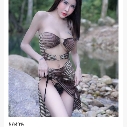
ผลงาน